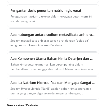
Pengantar dosis penuntun natrium glukonat
Penggunaan natrium glukonat dalam rekayasa beton memiliki
standar yang ketat.
Apa hubungan antara sodium metasilicate anhidrat dan "gelas air" umum?
Sodium metasilicate anhidrat terkait erat dengan "gelas air"
yang umum diketahui dalam sifat kimia.
Apa Komponen Utama Bahan Kimia Deterjen dan Mengapa Penting
Bahan kimia deterjen memainkan peran penting dalam
pembersihan rumah tangga dan industri. Memahami komponen
utamanya—mulai dari surfaktan dan bahan pembangun hingga
enzim dan aditif—membantu meningkatkan efisiensi
Apa Itu Natrium Hidrosulfida dan Mengapa Sangat Penting dalam Industri Kimia Modern
pembersihan, mengurangi dampak terhadap lingkungan, dan
mengoptimalkan kinerja. Dalam artikel ini, kami mengeksplorasi
Sodium Hydrosulphide (NaHS) adalah bahan kimia anorganik
jenis utama bahan kimia deterjen, fungsinya, inovasi terbaru,
utama yang banyak digunakan dalam pertambangan,
dan mengapa solusi YIGYOOLY menonjol di pasar.
pemrosesan kulit, pulp dan kertas, pengolahan air limbah, dan
sintesis organik. Artikel mendalam ini menjelaskan apa itu