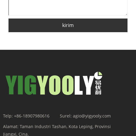
kirim
Telp:
+86-18907980616
Surel:
agio@yigyooly.com
Alamat:
Taman Industri Tashan, Kota Leping, Provinsi
Jiangxi, Cina.