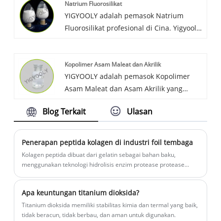
Natrium Fluorosilikat
jumlah besar ke pelanggan global setiap
YIGYOOLY adalah pemasok Natrium
tahun. Kami menyediakan produk
Fluorosilikat profesional di Cina. Yigyooly
berkualitas baik dan layanan efisien
Sodium Fluoride telah diekspor ke Sri
tinggi kepada pelanggan kami.
Lanka, Maroko, Australia, dll. Kami terus
Kopolimer Asam Maleat dan Akrilik
memasok harga yang kompetitif dan
YIGYOOLY adalah pemasok Kopolimer
stabil dan berkualitas tinggi bagi
Asam Maleat dan Asam Akrilik yang
pelanggan.
terkenal di Tiongkok. Kopolimer
Blog Terkait
Ulasan
YIGYOOLY Maleat dan Akrilik kualitas
bagus, harga bersaing. Produk ini telah
diekspor dalam jumlah besar ke banyak
Penerapan peptida kolagen di industri foil tembaga
pelanggan global, dan mendapatkan
Kolagen peptida dibuat dari gelatin sebagai bahan baku,
banyak ulasan positif.
menggunakan teknologi hidrolisis enzim protease protease
yang dipatenkan dan proses perawatan pemurnian.
Apa keuntungan titanium dioksida?
Titanium dioksida memiliki stabilitas kimia dan termal yang baik,
tidak beracun, tidak berbau, dan aman untuk digunakan.