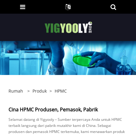
Rumah
>
Produk
>
HPMC
Cina HPMC Produsen, Pemasok, Pabrik
Selamat datang di Yigyooly – Sumber terpercaya Anda untuk HPMC
terbaik langsung dari pabrik mutakhir kami di China. Sebagai
produsen dan pemasok HPMC terkemuka, kami menawarkan produk