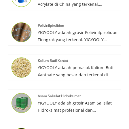
Acrylate di China yang terkenal.
Menyediakan Butyl Acrylate dalam
jumlah besar untuk pelanggan global,
Polivinilpirolidon
dengan harga kompetitif dan pelayanan
YIGYOOLY adalah grosir Polivinilpirolidon
yang baik, membantu pelanggan
Tiongkok yang terkenal. YIGYOOLY
meningkatkan kualitas produk, menjaga
Polyvinylpyrrolidone berkinerja stabil dan
kualitas produk tetap stabil.
berkualitas tinggi, harga kompetitif, kami
Kalium Butil Xantat
juga menyediakan layanan
YIGYOOLY adalah pemasok Kalium Butil
berpengalaman kepada pelanggan.
Xanthate yang besar dan terkenal di
Cina. YIGYOOLY Potassium Butyl Xanthate
memiliki kualitas yang baik dan stabil.
Asam Salisilat Hidroksimat
YIGYOOLY selalu mendukung harga yang
YIGYOOLY adalah grosir Asam Salisilat
kompetitif dan layanan serta operasi
Hidroksimat profesional dan
profesional untuk pelanggan.
berpengalaman di Cina. YIGYOOLY Salicyl
HydroxamicAcid telah mengekspor