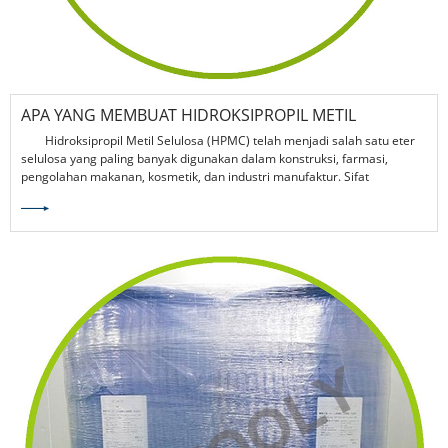
APA YANG MEMBUAT HIDROKSIPROPIL METIL
SELULOSA PENTING DI INDUSTRI MODERN?
Hidroksipropil Metil Selulosa (HPMC) telah menjadi salah satu eter
selulosa yang paling banyak digunakan dalam konstruksi, farmasi,
pengolahan makanan, kosmetik, dan industri manufaktur. Sifat
pengental, retensi air, pembentuk film, dan stabilisasinya yang luar biasa
membantu bisnis meningkatkan kinerja produk, mengurangi limbah, dan
meningkatkan efisiensi produksi. Panduan komprehensif ini menjelaskan
cara kerja HPMC, alasan industri mengandalkannya, dan cara memilih
grade yang tepat untuk aplikasi tertentu.