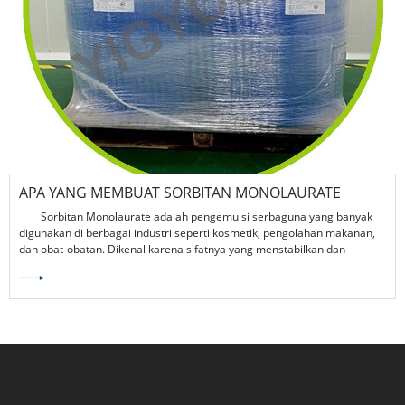
APA YANG MEMBUAT SORBITAN MONOLAURATE
PENTING DALAM FORMULASI MODERN?
Sorbitan Monolaurate adalah pengemulsi serbaguna yang banyak
digunakan di berbagai industri seperti kosmetik, pengolahan makanan,
dan obat-obatan. Dikenal karena sifatnya yang menstabilkan dan
kompatibilitas dengan berbagai bahan, ia memainkan peran penting
dalam meningkatkan kinerja produk, tekstur, dan umur simpan. Panduan
komprehensif ini mengeksplorasi fungsi, penerapan, manfaat,
tantangan, dan pertimbangan praktisnya, membantu dunia usaha dan
perumus membuat keputusan yang tepat.