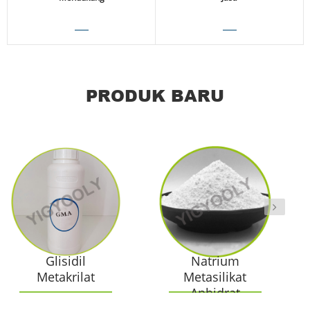
Melihat rincian
PRODUK BARU
Melihat rincian
Melihat rincian
Glisidil
Natrium
Metakrilat
Metasilikat
Anhidrat