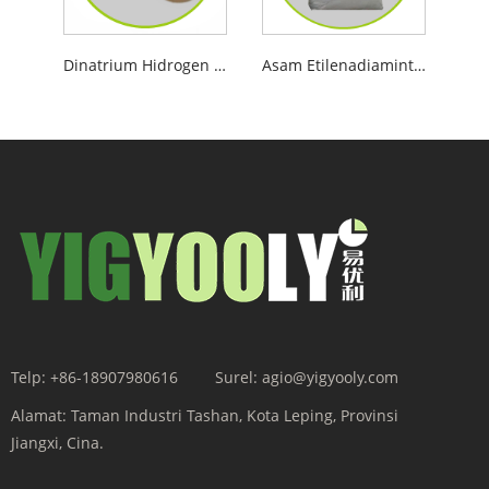
Dinatrium Hidrogen Fosfat
Asam Etilenadiamintetraasetat
Telp:
+86-18907980616
Surel:
agio@yigyooly.com
Alamat:
Taman Industri Tashan, Kota Leping, Provinsi
Jiangxi, Cina.