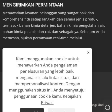
MENGIRIMKAN PERMINTAAN
Menawarkan layanan pelanggan yang sangat baik dan
komprehensif di setiap langkah dan semua jenis produk,
termasuk bahan kimia deterjen, bahan kimia pengolahan air,
bahan kimia pelapis dan cat, dan sebagainya. Sebelum Anda
memesan, ajukan pertanyaan real-time melalui...
X
Kami menggunakan cookie untuk
PERTANYAAN SEKARANG
menawarkan Anda pengalaman
penelusuran yang lebih baik,
menganalisis lalu lintas situs, dan
mempersonalisasi konten. Dengan
menggunakan situs ini, Anda menyetujui
Links
Sitemap
RSS
XML
Kebijakan Privasi
penggunaan cookie kami.
Kebijakan
Privasi
Hak Cipta © 2024 Yigyooly Enterprise Limited Semua Hak Dilindungi Undang-
Undang