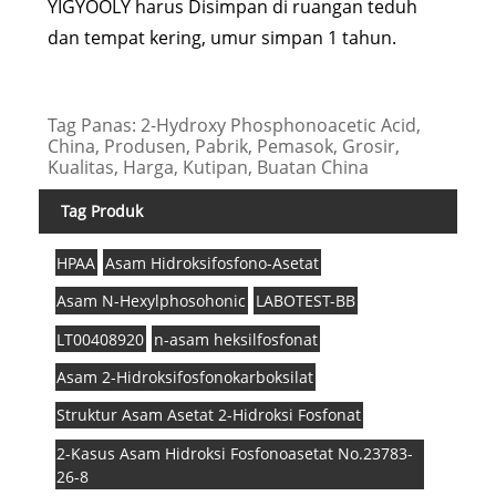
YIGYOOLY harus Disimpan di ruangan teduh
dan tempat kering, umur simpan 1 tahun.
Tag Panas: 2-Hydroxy Phosphonoacetic Acid,
China, Produsen, Pabrik, Pemasok, Grosir,
Kualitas, Harga, Kutipan, Buatan China
Tag Produk
HPAA
Asam Hidroksifosfono-Asetat
Asam N-Hexylphosohonic
LABOTEST-BB
LT00408920
n-asam heksilfosfonat
Asam 2-Hidroksifosfonokarboksilat
Struktur Asam Asetat 2-Hidroksi Fosfonat
2-Kasus Asam Hidroksi Fosfonoasetat No.23783-
26-8