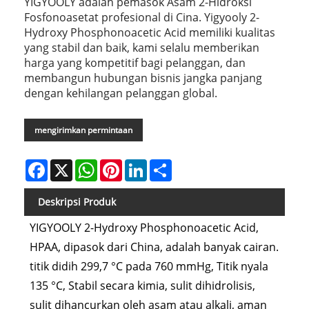
YIGYOOLY adalah pemasok Asam 2-Hidroksi
Fosfonoasetat profesional di Cina. Yigyooly 2-
Hydroxy Phosphonoacetic Acid memiliki kualitas
yang stabil dan baik, kami selalu memberikan
harga yang kompetitif bagi pelanggan, dan
membangun hubungan bisnis jangka panjang
dengan kehilangan pelanggan global.
mengirimkan permintaan
Facebook
X
WhatsApp
Pinterest
LinkedIn
Share
Deskripsi Produk
YIGYOOLY 2-Hydroxy Phosphonoacetic Acid,
HPAA, dipasok dari China, adalah banyak cairan.
titik didih 299,7 °C pada 760 mmHg, Titik nyala
135 °C, Stabil secara kimia, sulit dihidrolisis,
sulit dihancurkan oleh asam atau alkali, aman