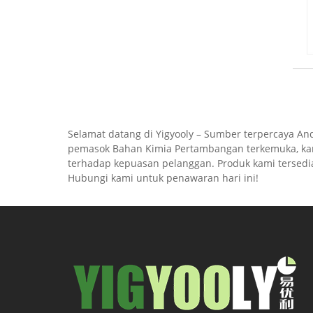
Selamat datang di Yigyooly – Sumber terpercaya An
pemasok Bahan Kimia Pertambangan terkemuka, kami
terhadap kepuasan pelanggan. Produk kami tersedia 
Hubungi kami untuk penawaran hari ini!