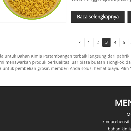
Baca selengkapnya
<
1
2
3
4
5
..
da untuk Bahan Kimia Pertambangan terbaik langsung dari pabrik
 menawarkan produk berkualitas luar biasa buatan Tiongkok, day
untuk pembelian grosir, memberi Anda solusi hemat biaya. Pilih Y
MEN
Me
komprehensif 
bahan kimia