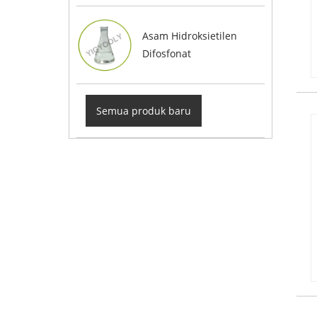
Asam Hidroksietilen
Difosfonat
Semua produk baru