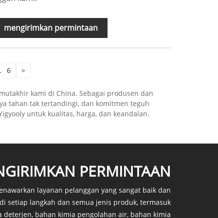
mengirimkan permintaan
.
6
>
 mutakhir kami di China. Sebagai produsen dan
a tahan tak tertandingi, dan komitmen teguh
igyooly untuk kualitas, harga, dan keandalan.
GIRIMKAN PERMINTAAN
nawarkan layanan pelanggan yang sangat baik dan
di setiap langkah dan semua jenis produk, termasuk
 deterjen, bahan kimia pengolahan air, bahan kimia